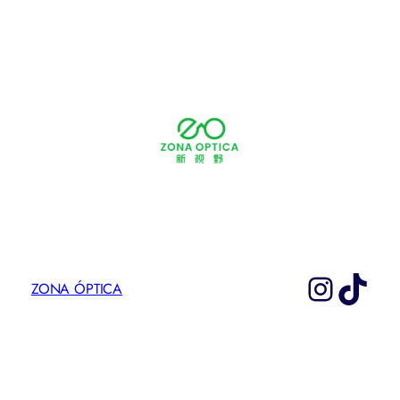
Instag
TikT
ZONA ÓPTICA