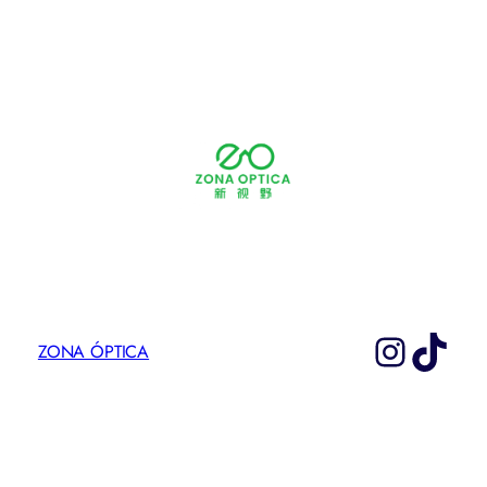
Instag
TikT
ZONA ÓPTICA