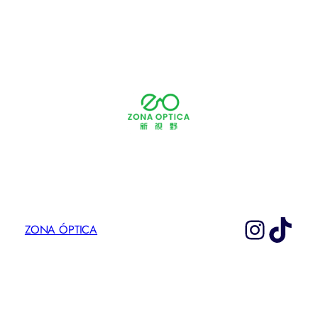
Instag
TikT
ZONA ÓPTICA