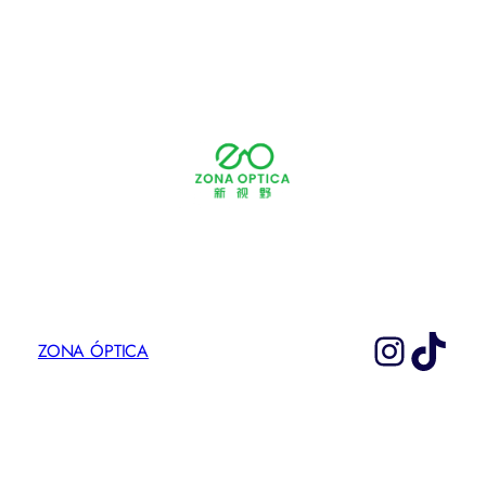
Instag
TikT
ZONA ÓPTICA