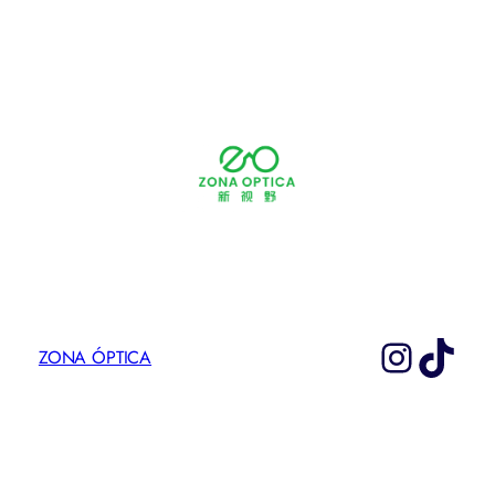
Instag
TikT
ZONA ÓPTICA