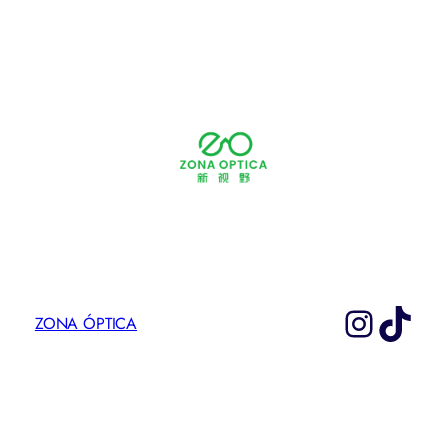
Instag
TikT
ZONA ÓPTICA