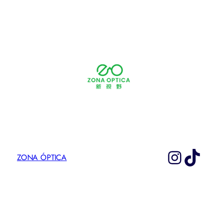
Instag
TikT
ZONA ÓPTICA