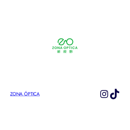
Instag
TikT
ZONA ÓPTICA